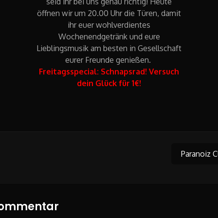
seid ihr bei uns genau richtig! Heute
öffnen wir um 20.00 Uhr die Türen, damit
ihr euer wohlverdientes
Wochenendgetränk und eure
Lieblingsmusik am besten in Gesellschaft
eurer Freunde genießen.
Freitagsspecial: Schnapsrad! Versuch
dein Glück für 1€!
Paranoiz C
on
 Kommentar