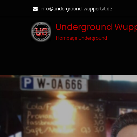
Skip
info@underground-wuppertal.de
to
Content
Underground Wupp
Hompage Underground