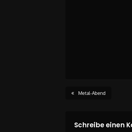
Post
Metal-Abend
navigati
Schreibe einen