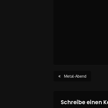
Post
Metal-Abend
navigati
Schreibe einen