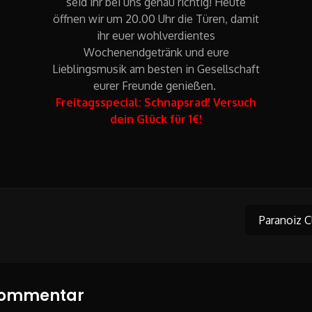
seid ihr bei uns genau richtig! Heute
öffnen wir um 20.00 Uhr die Türen, damit
ihr euer wohlverdientes
Wochenendgetränk und eure
Lieblingsmusik am besten in Gesellschaft
eurer Freunde genießen.
Freitagsspecial: Schnapsrad! Versuch
dein Glück für 1€!
Paranoiz C
on
 Kommentar