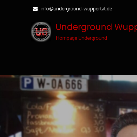
Skip
info@underground-wuppertal.de
to
Content
Underground Wupp
Hompage Underground